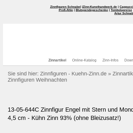
Zinnfiguren Schnabel
|
Zinn-Kunsthandwerk.de
|
Cappucci
Profi-Ahle
|
Blutspendegeschenke
|
Tombolapreise
Artur Schnab
Zinnartikel
Online-Katalog
Zinn-Infos
Down
Sie sind hier:
Zinnfiguren - Kuehn-Zinn.de
»
Zinnartik
Zinnfiguren Weihnachten
13-05-644C Zinnfigur Engel mit Stern und Mond
4,5 cm - Kühn Zinn 93% (ohne Bleizusatz!)