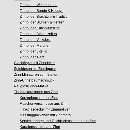
Zinnbilder Weihnachten
Zinnbilder Berufe & Hobbys
Zinnbilder Brachtum & Tradition
Zinnbilder Blumen & Herzen
Zinnbilder Glückwünsche
Zinnbilder Jahreszeiten
Zinnbilder Volksfest
Zinnbilder Märchen
Zinnbilder 3-teilig
Zinnbilder Tiere
Glashänger mit Zinndekor
Spieldosen mit Zinnfiguren
Zinn-Miniaturen zum Stellen
Zinn-Christbaumschmuck
Religiöse Zinn-Motive
Tischdekorationen aus Zinn
Kerzenleuchter aus Zinn
Flaschenverschlüsse aus Zinn
Trinkglasdeckel mit Zinnmotiven
Messingglöckchen mit Zinnmotiv
Serviettenringe und Tischkartenständer aus Zinn
Karaffenschilder aus Zinn