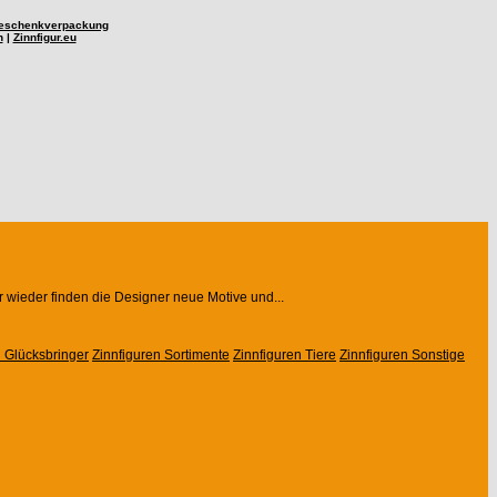
eschenkverpackung
n
|
Zinnfigur.eu
r wieder finden die Designer neue Motive und...
n Glücksbringer
Zinnfiguren Sortimente
Zinnfiguren Tiere
Zinnfiguren Sonstige