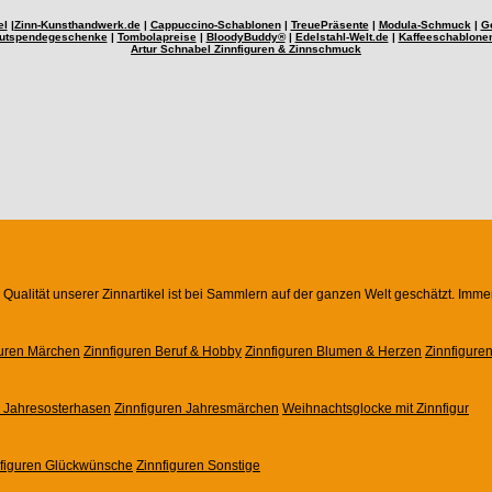
el
|
Zinn-Kunsthandwerk.de
|
Cappuccino-Schablonen
|
TreuePräsente
|
Modula-Schmuck
|
G
utspendegeschenke
|
Tombolapreise
|
BloodyBuddy®
|
Edelstahl-Welt.de
|
Kaffeeschablone
Artur Schnabel Zinnfiguren & Zinnschmuck
Qualität unserer Zinnartikel ist bei Sammlern auf der ganzen Welt geschätzt. Imme
guren Märchen
Zinnfiguren Beruf & Hobby
Zinnfiguren Blumen & Herzen
Zinnfigure
n Jahresosterhasen
Zinnfiguren Jahresmärchen
Weihnachtsglocke mit Zinnfigur
nfiguren Glückwünsche
Zinnfiguren Sonstige