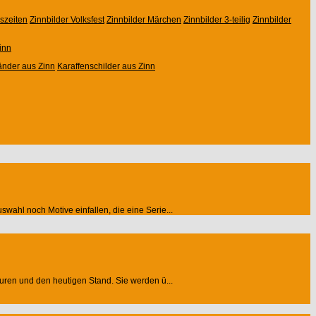
eszeiten
Zinnbilder Volksfest
Zinnbilder Märchen
Zinnbilder 3-teilig
Zinnbilder
inn
änder aus Zinn
Karaffenschilder aus Zinn
wahl noch Motive einfallen, die eine Serie...
guren und den heutigen Stand. Sie werden ü...