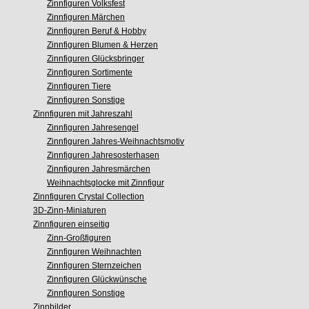
Zinnfiguren Volksfest
Zinnfiguren Märchen
Zinnfiguren Beruf & Hobby
Zinnfiguren Blumen & Herzen
Zinnfiguren Glücksbringer
Zinnfiguren Sortimente
Zinnfiguren Tiere
Zinnfiguren Sonstige
Zinnfiguren mit Jahreszahl
Zinnfiguren Jahresengel
Zinnfiguren Jahres-Weihnachtsmotiv
Zinnfiguren Jahresosterhasen
Zinnfiguren Jahresmärchen
Weihnachtsglocke mit Zinnfigur
Zinnfiguren Crystal Collection
3D-Zinn-Miniaturen
Zinnfiguren einseitig
Zinn-Großfiguren
Zinnfiguren Weihnachten
Zinnfiguren Sternzeichen
Zinnfiguren Glückwünsche
Zinnfiguren Sonstige
Zinnbilder