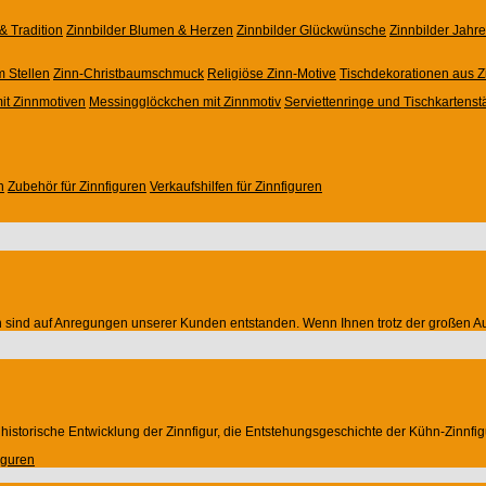
& Tradition
Zinnbilder Blumen & Herzen
Zinnbilder Glückwünsche
Zinnbilder Jahr
m Stellen
Zinn-Christbaumschmuck
Religiöse Zinn-Motive
Tischdekorationen aus Z
it Zinnmotiven
Messingglöckchen mit Zinnmotiv
Serviettenringe und Tischkartenst
n
Zubehör für Zinnfiguren
Verkaufshilfen für Zinnfiguren
von sind auf Anregungen unserer Kunden entstanden. Wenn Ihnen trotz der großen Aus
e historische Entwicklung der Zinnfigur, die Entstehungsgeschichte der Kühn-Zinnfi
iguren