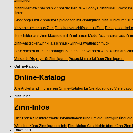
Zinnbilder
Zinnbilder Weihnachten
Zinnbilder Berufe & Hobbys
Zinnbilder Brachtum 
Tiere
Glashänger mit Zinndekor
Spieldosen mit Zinnfiguren
Zinn-Miniaturen zu
Kerzenleuchter aus Zinn
Flaschenverschlüsse aus Zinn
Trinkglasdeckel m
Türschilder aus Zinn
Magnete mit Zinnfiguren
Mode-Accessoires aus Zinn
Zinn-Anstecker
Zinn-Halsschmuck
Zinn-Krawattenschmuck
Lesezeichen mit Zinnanhänger
Städtebilder, Wappen & Plaketten aus Zin
Verkaufs-Displays für Zinnfiguren
Prospektmaterial über Zinnfiguren
Online-Katalog
Online-Katalog
Alle Artikel sind in unserem Online-Katalog für Sie abgebildet. Viele da
Zinn-Infos
Zinn-Infos
Hier finden Sie interessante Informationen rund um die Zinnfigur, über di
Wie eine Kühn-Zinnfigur entsteht
Eine kleine Geschichte über Kühn-Zinnf
Download