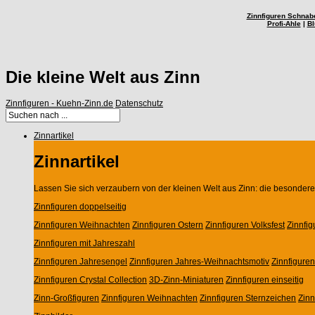
Zinnfiguren Schnab
Profi-Ahle
|
Bl
Die kleine Welt aus Zinn
Zinnfiguren - Kuehn-Zinn.de
Datenschutz
Zinnartikel
Zinnartikel
Lassen Sie sich verzaubern von der kleinen Welt aus Zinn: die besondere 
Zinnfiguren doppelseitig
Zinnfiguren Weihnachten
Zinnfiguren Ostern
Zinnfiguren Volksfest
Zinnfi
Zinnfiguren mit Jahreszahl
Zinnfiguren Jahresengel
Zinnfiguren Jahres-Weihnachtsmotiv
Zinnfigure
Zinnfiguren Crystal Collection
3D-Zinn-Miniaturen
Zinnfiguren einseitig
Zinn-Großfiguren
Zinnfiguren Weihnachten
Zinnfiguren Sternzeichen
Zin