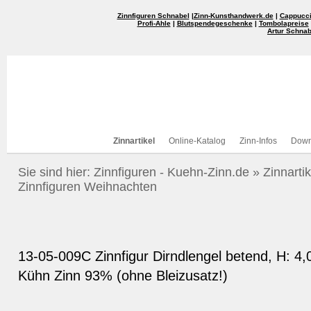
Zinnfiguren Schnabel
|
Zinn-Kunsthandwerk.de
|
Cappucci
Profi-Ahle
|
Blutspendegeschenke
|
Tombolapreise
Artur Schnab
Zinnartikel
Online-Katalog
Zinn-Infos
Down
Sie sind hier:
Zinnfiguren - Kuehn-Zinn.de
»
Zinnartik
Zinnfiguren Weihnachten
13-05-009C Zinnfigur Dirndlengel betend, H: 4,
Kühn Zinn 93% (ohne Bleizusatz!)