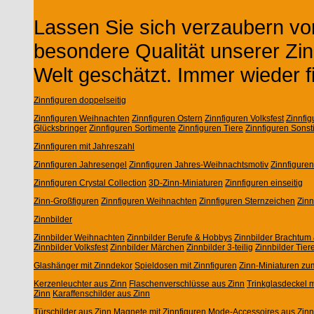
Lassen Sie sich verzaubern von
besondere Qualität unserer Zin
Welt geschätzt. Immer wieder f
Zinnfiguren doppelseitig
Zinnfiguren Weihnachten
Zinnfiguren Ostern
Zinnfiguren Volksfest
Zinnfi
Glücksbringer
Zinnfiguren Sortimente
Zinnfiguren Tiere
Zinnfiguren Sonst
Zinnfiguren mit Jahreszahl
Zinnfiguren Jahresengel
Zinnfiguren Jahres-Weihnachtsmotiv
Zinnfigure
Zinnfiguren Crystal Collection
3D-Zinn-Miniaturen
Zinnfiguren einseitig
Zinn-Großfiguren
Zinnfiguren Weihnachten
Zinnfiguren Sternzeichen
Zin
Zinnbilder
Zinnbilder Weihnachten
Zinnbilder Berufe & Hobbys
Zinnbilder Brachtum 
Zinnbilder Volksfest
Zinnbilder Märchen
Zinnbilder 3-teilig
Zinnbilder Tier
Glashänger mit Zinndekor
Spieldosen mit Zinnfiguren
Zinn-Miniaturen zu
Kerzenleuchter aus Zinn
Flaschenverschlüsse aus Zinn
Trinkglasdeckel m
Zinn
Karaffenschilder aus Zinn
Türschilder aus Zinn
Magnete mit Zinnfiguren
Mode-Accessoires aus Zinn