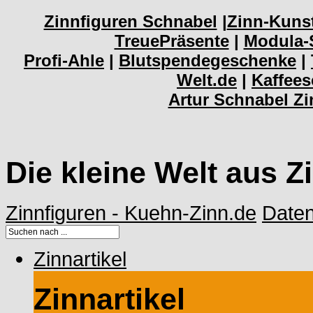
Zinnfiguren Schnabel
|
Zinn-Kuns
TreuePräsente
|
Modula-
Profi-Ahle
|
Blutspendegeschenke
|
Welt.de
|
Kaffee
Artur Schnabel Z
Die kleine Welt aus Z
Zinnfiguren - Kuehn-Zinn.de
Date
Zinnartikel
Zinnartikel