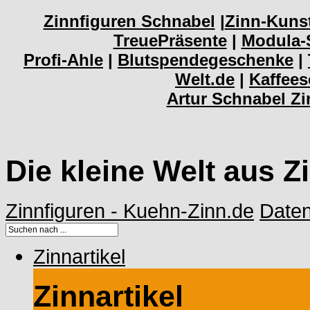
Zinnfiguren Schnabel
|
Zinn-Kuns
TreuePräsente
|
Modula-
Profi-Ahle
|
Blutspendegeschenke
|
Welt.de
|
Kaffee
Artur Schnabel Z
Die kleine Welt aus Z
Zinnfiguren - Kuehn-Zinn.de
Date
Zinnartikel
Zinnartikel