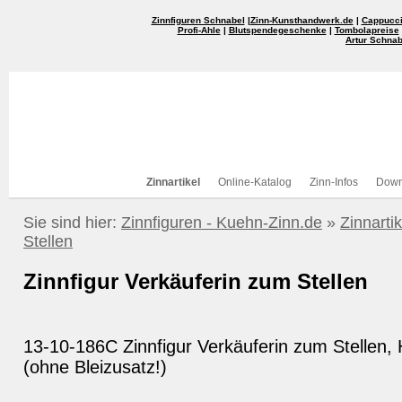
Zinnfiguren Schnabel
|
Zinn-Kunsthandwerk.de
|
Cappucci
Profi-Ahle
|
Blutspendegeschenke
|
Tombolapreise
Artur Schnab
Zinnartikel
Online-Katalog
Zinn-Infos
Down
Sie sind hier:
Zinnfiguren - Kuehn-Zinn.de
»
Zinnartik
Stellen
Zinnfigur Verkäuferin zum Stellen
13-10-186C Zinnfigur Verkäuferin zum Stellen,
(ohne Bleizusatz!)