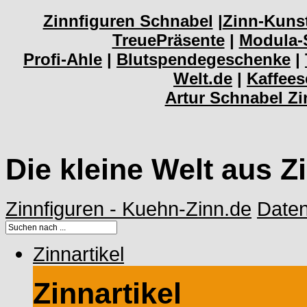
Zinnfiguren Schnabel
|
Zinn-Kuns
TreuePräsente
|
Modula-
Profi-Ahle
|
Blutspendegeschenke
|
Welt.de
|
Kaffee
Artur Schnabel Z
Die kleine Welt aus Z
Zinnfiguren - Kuehn-Zinn.de
Date
Zinnartikel
Zinnartikel