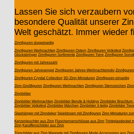
Lassen Sie sich verzaubern von
besondere Qualität unserer Zin
Welt geschätzt. Immer wieder f
Zinnfiguren doppelseitig
Zinnfiguren Weihnachten
Zinnfiguren Ostern
Zinnfiguren Volksfest
Zinnfi
Glücksbringer
Zinnfiguren Sortimente
Zinnfiguren Tiere
Zinnfiguren Sonst
Zinnfiguren mit Jahreszahl
Zinnfiguren Jahresengel
Zinnfiguren Jahres-Weihnachtsmotiv
Zinnfigure
Zinnfiguren Crystal Collection
3D-Zinn-Miniaturen
Zinnfiguren einseitig
Zinn-Großfiguren
Zinnfiguren Weihnachten
Zinnfiguren Sternzeichen
Zin
Zinnbilder
Zinnbilder Weihnachten
Zinnbilder Berufe & Hobbys
Zinnbilder Brachtum 
Zinnbilder Volksfest
Zinnbilder Märchen
Zinnbilder 3-teilig
Zinnbilder Tier
Glashänger mit Zinndekor
Spieldosen mit Zinnfiguren
Zinn-Miniaturen zu
Kerzenleuchter aus Zinn
Flaschenverschlüsse aus Zinn
Trinkglasdeckel m
Zinn
Karaffenschilder aus Zinn
Türschilder aus Zinn
Magnete mit Zinnfiguren
Mode-Accessoires aus Zinn