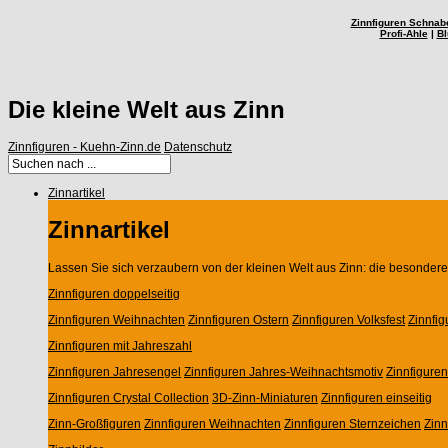
Zinnfiguren Schnab
Profi-Ahle
|
Bl
Die kleine Welt aus Zinn
Zinnfiguren - Kuehn-Zinn.de
Datenschutz
Zinnartikel
Zinnartikel
Lassen Sie sich verzaubern von der kleinen Welt aus Zinn: die besondere 
Zinnfiguren doppelseitig
Zinnfiguren Weihnachten
Zinnfiguren Ostern
Zinnfiguren Volksfest
Zinnfi
Zinnfiguren mit Jahreszahl
Zinnfiguren Jahresengel
Zinnfiguren Jahres-Weihnachtsmotiv
Zinnfigure
Zinnfiguren Crystal Collection
3D-Zinn-Miniaturen
Zinnfiguren einseitig
Zinn-Großfiguren
Zinnfiguren Weihnachten
Zinnfiguren Sternzeichen
Zin