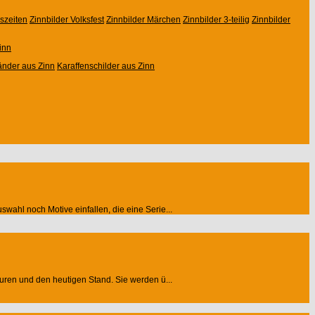
eszeiten
Zinnbilder Volksfest
Zinnbilder Märchen
Zinnbilder 3-teilig
Zinnbilder
inn
änder aus Zinn
Karaffenschilder aus Zinn
wahl noch Motive einfallen, die eine Serie...
guren und den heutigen Stand. Sie werden ü...