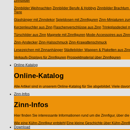
Zinnbilder
Zinnbilder Weihnachten
Zinnbilder Berufe & Hobbys
Zinnbilder Brachtum 
Tiere
Glashänger mit Zinndekor
Spieldosen mit Zinnfiguren
Zinn-Miniaturen zu
Kerzenleuchter aus Zinn
Flaschenverschlüsse aus Zinn
Trinkglasdeckel m
Türschilder aus Zinn
Magnete mit Zinnfiguren
Mode-Accessoires aus Zinn
Zinn-Anstecker
Zinn-Halsschmuck
Zinn-Krawattenschmuck
Lesezeichen mit Zinnanhänger
Städtebilder, Wappen & Plaketten aus Zin
Verkaufs-Displays für Zinnfiguren
Prospektmaterial über Zinnfiguren
Online-Katalog
Online-Katalog
Alle Artikel sind in unserem Online-Katalog für Sie abgebildet. Viele da
Zinn-Infos
Zinn-Infos
Hier finden Sie interessante Informationen rund um die Zinnfigur, über di
Wie eine Kühn-Zinnfigur entsteht
Eine kleine Geschichte über Kühn-Zinnf
Download