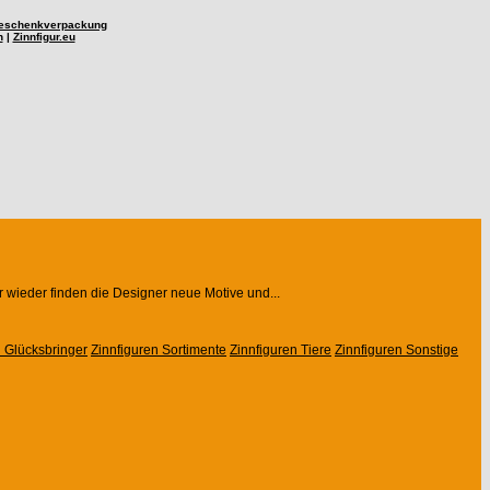
eschenkverpackung
n
|
Zinnfigur.eu
r wieder finden die Designer neue Motive und...
n Glücksbringer
Zinnfiguren Sortimente
Zinnfiguren Tiere
Zinnfiguren Sonstige