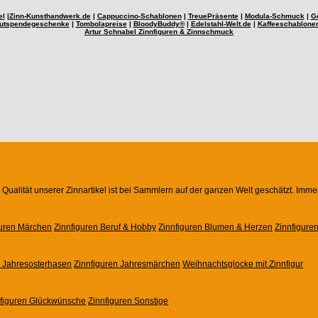
el
|
Zinn-Kunsthandwerk.de
|
Cappuccino-Schablonen
|
TreuePräsente
|
Modula-Schmuck
|
G
utspendegeschenke
|
Tombolapreise
|
BloodyBuddy®
|
Edelstahl-Welt.de
|
Kaffeeschablone
Artur Schnabel Zinnfiguren & Zinnschmuck
Qualität unserer Zinnartikel ist bei Sammlern auf der ganzen Welt geschätzt. Imme
guren Märchen
Zinnfiguren Beruf & Hobby
Zinnfiguren Blumen & Herzen
Zinnfigure
n Jahresosterhasen
Zinnfiguren Jahresmärchen
Weihnachtsglocke mit Zinnfigur
nfiguren Glückwünsche
Zinnfiguren Sonstige