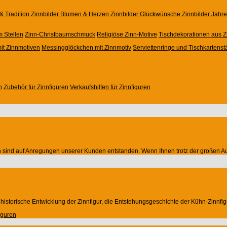
& Tradition
Zinnbilder Blumen & Herzen
Zinnbilder Glückwünsche
Zinnbilder Jahr
m Stellen
Zinn-Christbaumschmuck
Religiöse Zinn-Motive
Tischdekorationen aus Z
it Zinnmotiven
Messingglöckchen mit Zinnmotiv
Serviettenringe und Tischkartenst
n
Zubehör für Zinnfiguren
Verkaufshilfen für Zinnfiguren
von sind auf Anregungen unserer Kunden entstanden. Wenn Ihnen trotz der großen Aus
e historische Entwicklung der Zinnfigur, die Entstehungsgeschichte der Kühn-Zinnfi
iguren