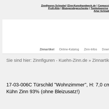
Zinnfiguren Schnabel
|
Zinn-Kunsthandwerk.de
|
Cappucci
Profi-Ahle
|
Blutspendegeschenke
|
Tombolapreise
Artur Schnab
Zinnartikel
Online-Katalog
Zinn-Infos
Down
Sie sind hier:
Zinnfiguren - Kuehn-Zinn.de
»
Zinnartik
17-03-006C Türschild "Wohnzimmer", H: 7,0 cm
Kühn Zinn 93% (ohne Bleizusatz!)